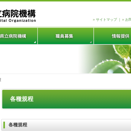
サイトマップ
｜
お
程
各種規程
各種規程