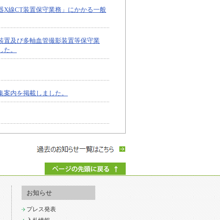
器X線CT装置保守業務」にかかる一般
装置及び多軸血管撮影装置等保守業
した。
集案内を掲載しました。
有期職員）の募集案内を掲載しまし
ー（有期職員）の募集案内を掲載しま
お知らせ
プレス発表
理担当職員（有期専門職員）の募集案