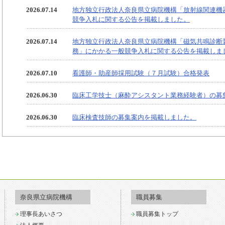
2026.07.14
地方独立行政法人奈良県立病院機構「放射線関連機
競争入札に関する公告を掲載しました。
2026.07.14
地方独立行政法人奈良県立病院機構「磁気共鳴診断
務」にかかる一般競争入札に関する公告を掲載しま
2026.07.10
看護師・助産師採用試験（７月試験）合格発表
2026.06.30
臨床工学技士（麻酔アシスタント業務経験者）の募
2026.06.30
臨床検査技師の募集案内を掲載しました。
2026.06.24
【奈良県総合医療センター】医師事務作業補助者（
た。
2026.06.12
看護師・助産師採用試験（６月試験）合格発表
2026.06.10
【奈良県総合リハビリテーションセンター】ヘルパ
奈良県立病院機構
職員募集
した。
理事長あいさつ
職員募集トップ
2026.06.10
【奈良県総合リハビリテーションセンター】設備管