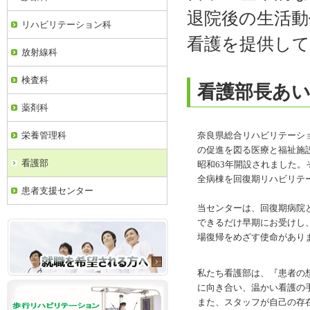
退院後の生活動
リハビリテーション科
看護を提供し
放射線科
検査科
看護部長あ
薬剤科
栄養管理科
奈良県総合リハビリテーショ
の促進を図る医療と福祉施
看護部
昭和63年開設されました
全病棟を回復期リハビリテ
患者支援センター
当センターは、回復期病院
できるだけ早期にお受けし
場復帰をめざす使命があり
私たち看護部は、『患者の
に向き合い、温かい看護の
また、スタッフが自己の存