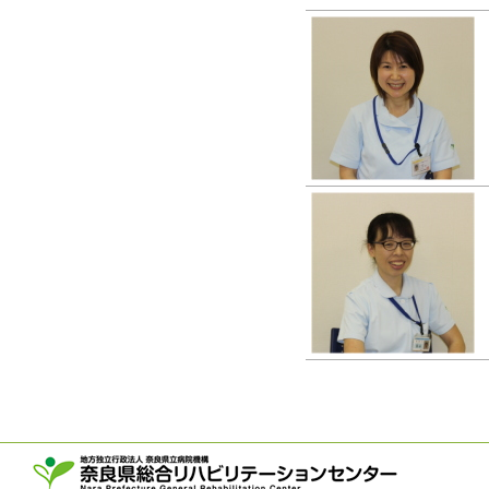
〒63
TEL：