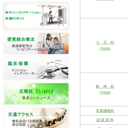
小 児 科
(予約制)
精 神 科
(予約制)
耳鼻咽喉科
泌 尿 器 科