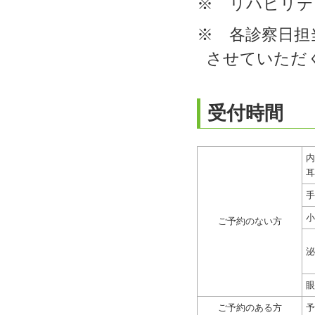
※ リハビリテ
※ 各診察日担
させていただ
受付時間
内
耳
手
小
ご予約のない方
泌
眼
ご予約のある方
予