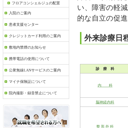
フロアコンシェルジュの配置
い、障害の軽減
入院のご案内
的な自立の促
患者支援センター
外来診療
クレジットカード利用のご案内
敷地内禁煙のお知らせ
携帯電話の使用について
診 療 科
公衆無線LANサービスのご案内
マイナ保険証について
内 科
院内撮影・録音禁止について
脳神経内科
整 形 外 科