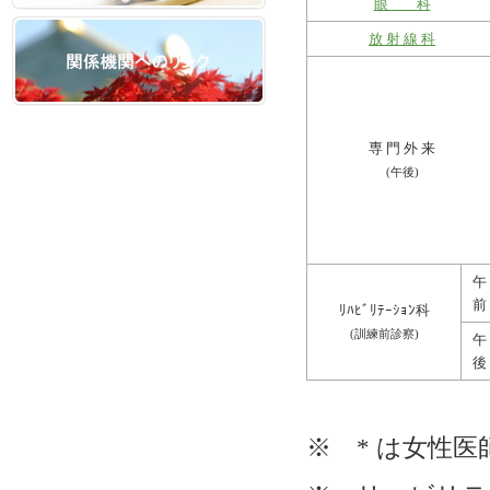
眼 科
放 射 線 科
専 門 外 来
(午後)
午
前
ﾘﾊﾋﾞﾘﾃｰｼｮﾝ科
(訓練前診察)
午
後
※ * は女性医